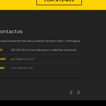
CONTATE-NOS
ontactos
rque Industrial Manuel Lourenço Ferreira Lote 4, Mortágua
l:
231 929 602 (chamada para a rede fixa nacional)
ail:
geral@prorevi.pt
eb:
http://prorevi.pt