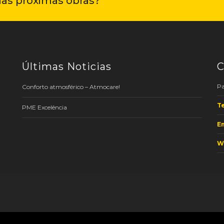
uas próximas obras?
Últimas Noticias
C
Pa
Conforto atmosférico – Atmocare!
Te
PME Excelência
Em
W