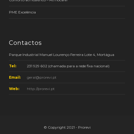
PME Excelência
Contactos
Parque Industrial Manuel Lourenço Ferreira Lote 4, Mortágua
Tel:
231 929 602 (chamada para a rede fixa nacional)
Email:
geral@prorevi.pt
Web:
http://prorevi.pt
© Copyright 2021 - Prorevi